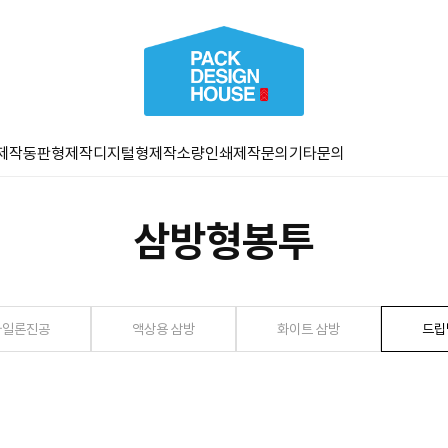
제작
동판형제작
디지털형제작
소량인쇄
제작문의
기타문의
삼방형봉투
나일론진공
액상용 삼방
화이트 삼방
드립