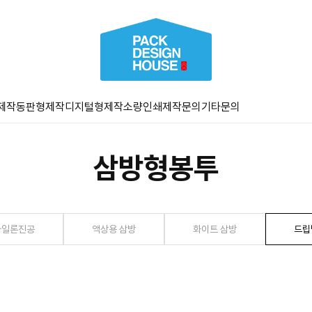
제작
동판형제작
디지털형제작
소량인쇄
제작문의
기타문의
삼방형봉투
나일론진공
액상용 삼방
화이트 삼방
드립