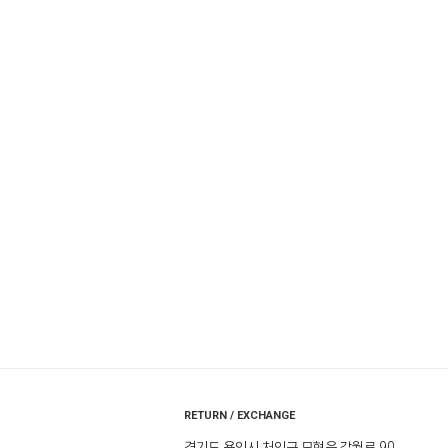
RETURN / EXCHANGE
경기도 용인시 처인구 모현읍 갈월로 90