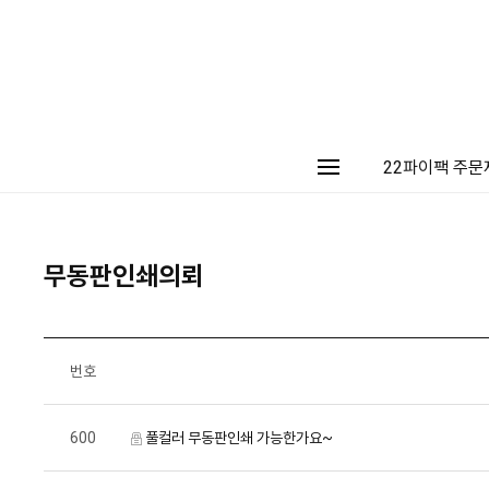
22파이팩 주문
무동판인쇄의뢰
번호
600
풀컬러 무동판인쇄 가능한가요~