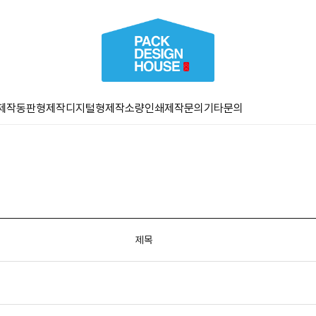
제작
동판형제작
디지털형제작
소량인쇄
제작문의
기타문의
제목