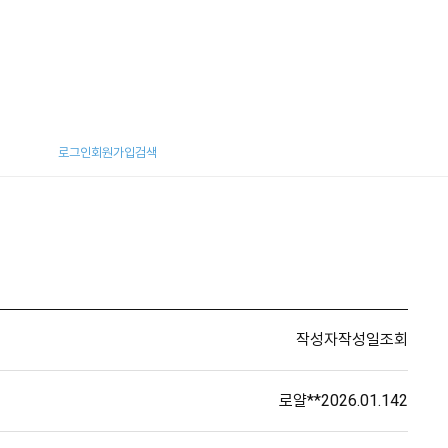
로그인
회원가입
검색
작성자
작성일
조회
로얄**
2026.01.14
2