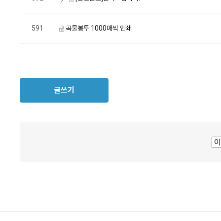
591
곡물봉투 1000매씩 인쇄
글쓰기