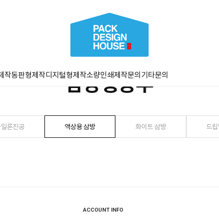
제작
동판형제작
디지털형제작
소량인쇄
제작문의
기타문의
삼방형봉투
나일론진공
액상용 삼방
화이트 삼방
드립
ACCOUNT INFO