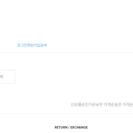
로그인
회원가입
검색
백
신상품순
인기순
낮은 가격순
높은 가격순
RETURN / EXCHANGE