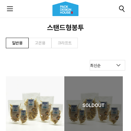
스탠드형봉투
일반용
고온용
크라프트
SOLDOUT