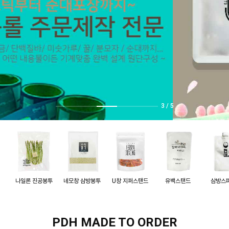
3
/
5
나일론 진공봉투
네모창 삼방봉투
U창 지퍼스탠드
유백스탠드
삼방스
PDH MADE TO ORDER